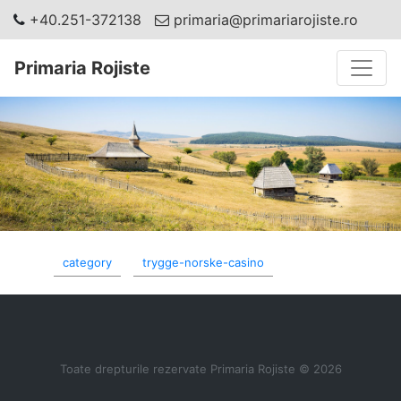
+40.251-372138
primaria@primariarojiste.ro
Toggle
Primaria Rojiste
category
trygge-norske-casino
Toate drepturile rezervate Primaria Rojiste © 2026