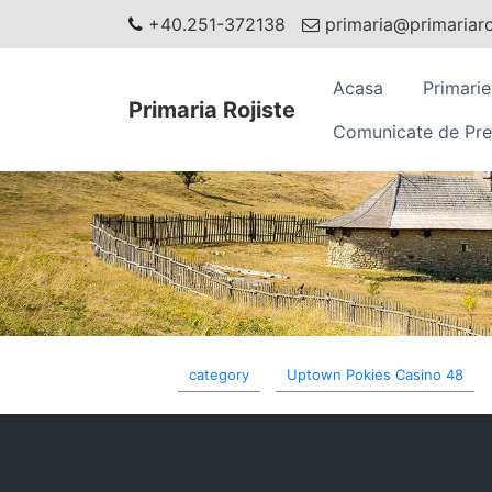
+40.251-372138
primaria@primariaroj
Acasa
Primarie
Primaria Rojiste
Comunicate de Pre
category
Uptown Pokies Casino 48