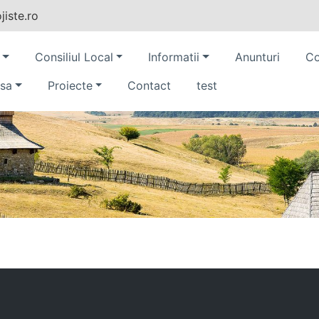
iste.ro
Consiliul Local
Informatii
Anunturi
Co
sa
Proiecte
Contact
test