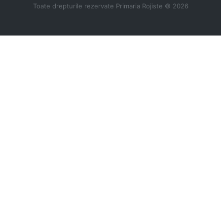
Toate drepturile rezervate Primaria Rojiste © 2026