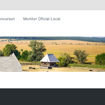
ncursuri
Monitor Oficial Local