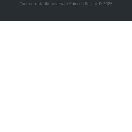
Toate drepturile rezervate Primaria Rojiste © 2026