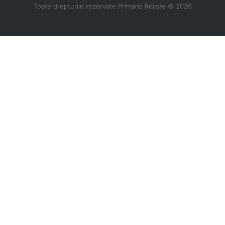
Toate drepturile rezervate Primaria Rojiste © 2026