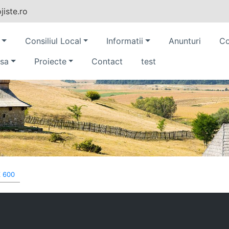
iste.ro
Consiliul Local
Informatii
Anunturi
Co
sa
Proiecte
Contact
test
Z 600