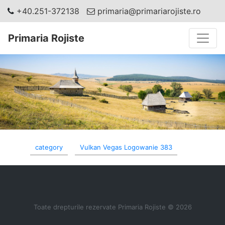
+40.251-372138
primaria@primariarojiste.ro
Toggle
Primaria Rojiste
category
Vulkan Vegas Logowanie 383
Toate drepturile rezervate Primaria Rojiste © 2026