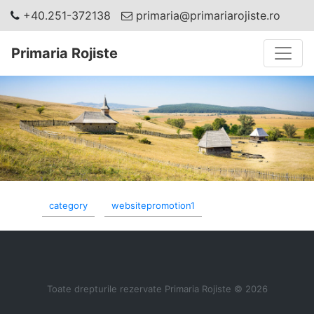
+40.251-372138
primaria@primariarojiste.ro
Toggle
Primaria Rojiste
category
websitepromotion1
Toate drepturile rezervate Primaria Rojiste © 2026