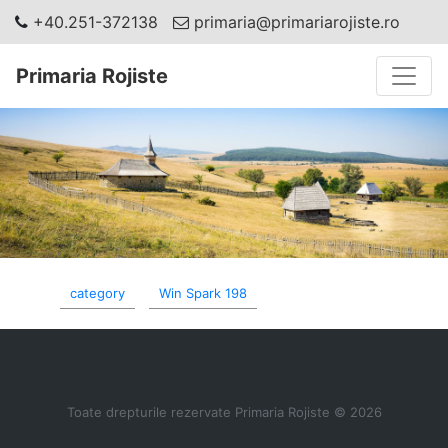
+40.251-372138
primaria@primariarojiste.ro
Toggle
Primaria Rojiste
category
Win Spark 198
Toate drepturile rezervate Primaria Rojiste © 2026