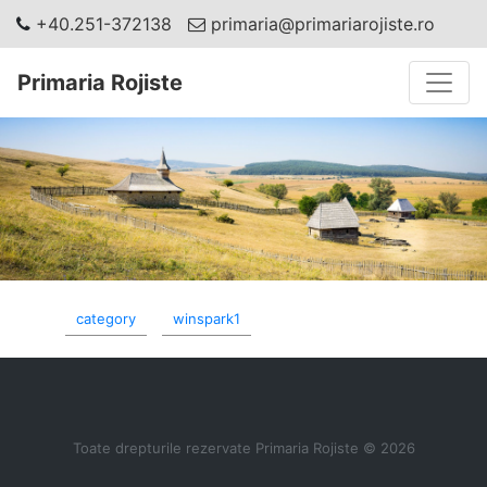
+40.251-372138
primaria@primariarojiste.ro
Toggle
Primaria Rojiste
category
winspark1
Toate drepturile rezervate Primaria Rojiste © 2026