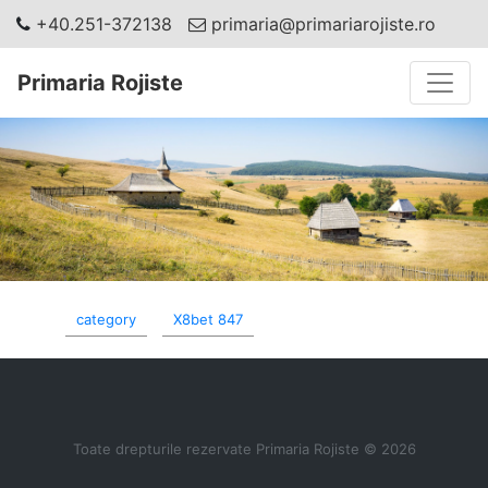
+40.251-372138
primaria@primariarojiste.ro
Toggle
Primaria Rojiste
category
X8bet 847
Toate drepturile rezervate Primaria Rojiste © 2026