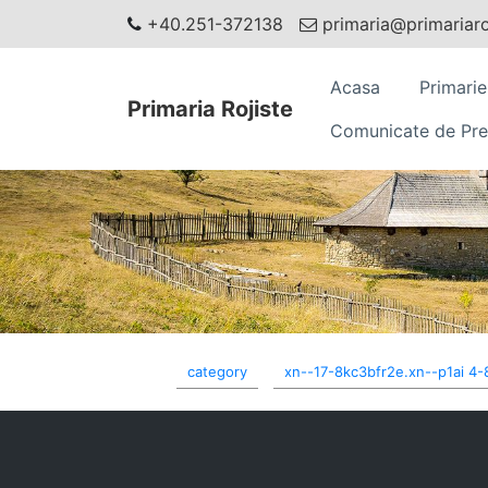
+40.251-372138
primaria@primariaroj
Acasa
Primarie
Primaria Rojiste
Comunicate de Pre
category
xn--17-8kc3bfr2e.xn--p1ai 4-