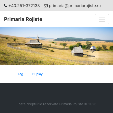
+40.251-372138
primaria@primariarojiste.ro
Toggle
Primaria Rojiste
Tag
12 play
Toate drepturile rezervate Primaria Rojiste © 2026