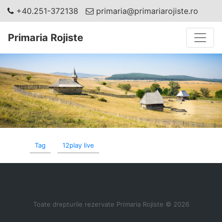
+40.251-372138
primaria@primariarojiste.ro
Toggle
Primaria Rojiste
Tag
12play live
Toate drepturile rezervate Primaria Rojiste © 2026