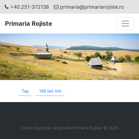
+40.251-372138
primaria@primariarojiste.ro
Toggle
Primaria Rojiste
Tag
188 bet link
Toate drepturile rezervate Primaria Rojiste © 2026