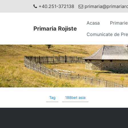
+40.251-372138
primaria@primariaroj
Acasa
Primarie
Primaria Rojiste
Comunicate de Pre
Tag
188bet asia