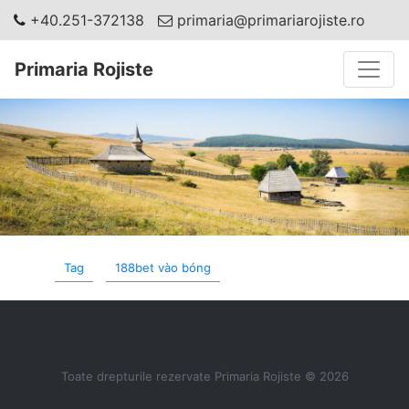
+40.251-372138
primaria@primariarojiste.ro
Toggle
Primaria Rojiste
Tag
188bet vào bóng
Toate drepturile rezervate Primaria Rojiste © 2026