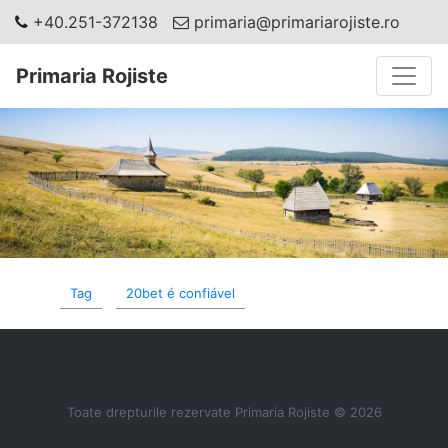
+40.251-372138
primaria@primariarojiste.ro
Toggle
Primaria Rojiste
Tag
20bet é confiável
Toate drepturile rezervate Primaria Rojiste © 2026