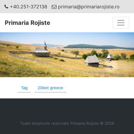
+40.251-372138
primaria@primariarojiste.ro
Toggle
Primaria Rojiste
Tag
20bet greece
Toate drepturile rezervate Primaria Rojiste © 2026