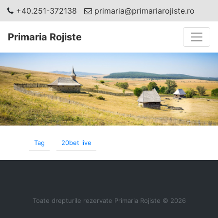
+40.251-372138
primaria@primariarojiste.ro
Toggle
Primaria Rojiste
Tag
20bet live
Toate drepturile rezervate Primaria Rojiste © 2026