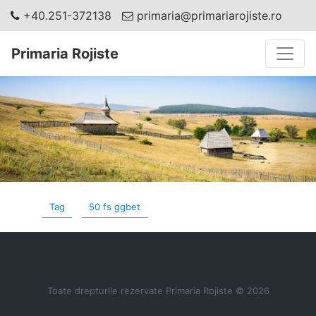
+40.251-372138
primaria@primariarojiste.ro
Toggle
Primaria Rojiste
Tag
50 fs ggbet
Toate drepturile rezervate Primaria Rojiste © 2026