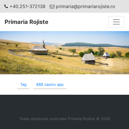
+40.251-372138
primaria@primariarojiste.ro
Toggle
Primaria Rojiste
Tag
888 casino app
Toate drepturile rezervate Primaria Rojiste © 2026