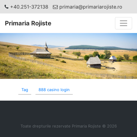
+40.251-372138
primaria@primariarojiste.ro
Toggle
Primaria Rojiste
Tag
888 casino login
Toate drepturile rezervate Primaria Rojiste © 2026