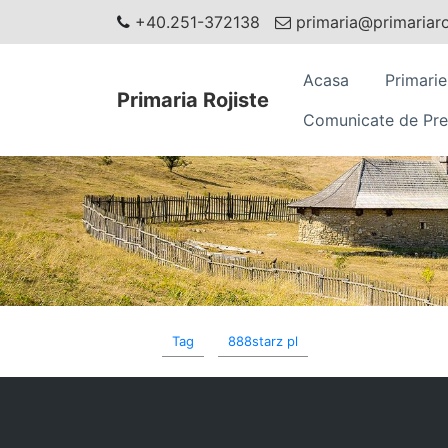
+40.251-372138
primaria@primariaroj
Acasa
Primarie
Primaria Rojiste
Comunicate de Pre
Tag
888starz pl