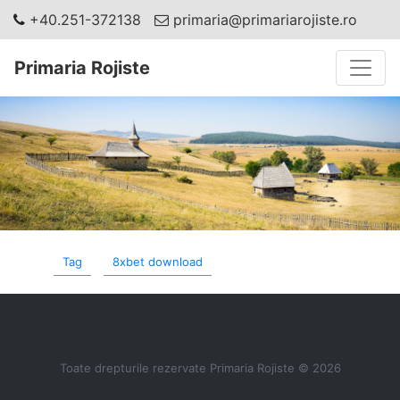
+40.251-372138
primaria@primariarojiste.ro
Toggle
Primaria Rojiste
Tag
8xbet download
Toate drepturile rezervate Primaria Rojiste © 2026