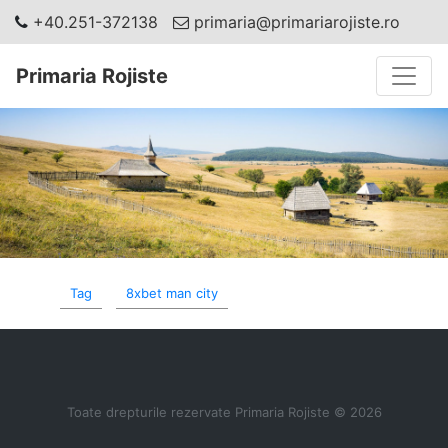
+40.251-372138
primaria@primariarojiste.ro
Toggle
Primaria Rojiste
Tag
8xbet man city
Toate drepturile rezervate Primaria Rojiste © 2026