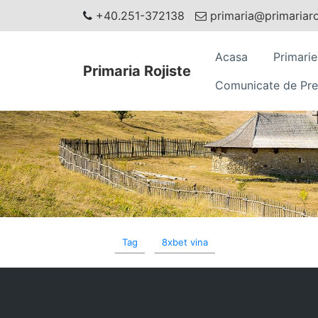
+40.251-372138
primaria@primariaroj
Acasa
Primarie
Primaria Rojiste
Comunicate de Pre
Tag
8xbet vina