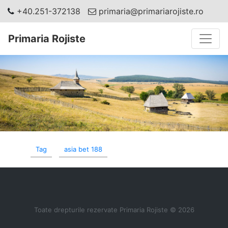
+40.251-372138
primaria@primariarojiste.ro
Toggle
Primaria Rojiste
Tag
asia bet 188
Toate drepturile rezervate Primaria Rojiste © 2026