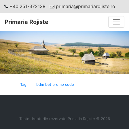
+40.251-372138
primaria@primariarojiste.ro
Toggle
Primaria Rojiste
Tag
bdm bet promo code
Toate drepturile rezervate Primaria Rojiste © 2026