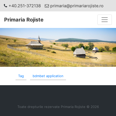
+40.251-372138
primaria@primariarojiste.ro
Toggle
Primaria Rojiste
Tag
bdmbet application
Toate drepturile rezervate Primaria Rojiste © 2026