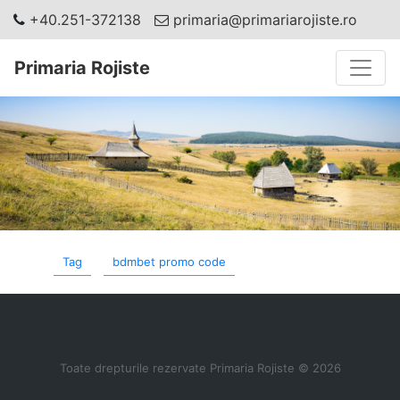
+40.251-372138
primaria@primariarojiste.ro
Toggle
Primaria Rojiste
Tag
bdmbet promo code
Toate drepturile rezervate Primaria Rojiste © 2026