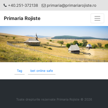
+40.251-372138
primaria@primariarojiste.ro
Toggle
Primaria Rojiste
Tag
bet online safe
Toate drepturile rezervate Primaria Rojiste © 2026