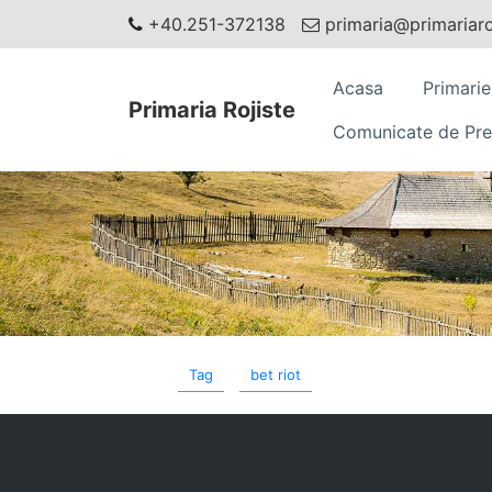
+40.251-372138
primaria@primariaroj
Acasa
Primarie
Primaria Rojiste
Comunicate de Pre
Tag
bet riot