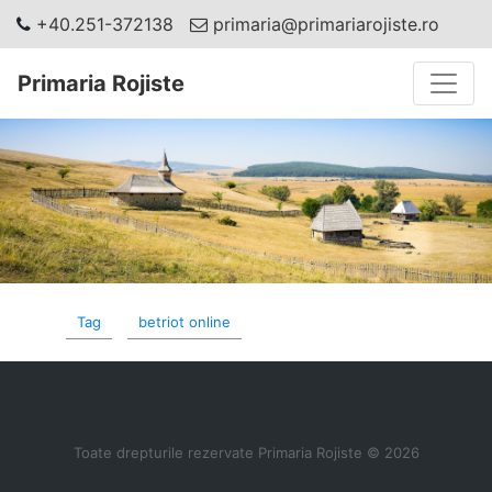
+40.251-372138
primaria@primariarojiste.ro
Toggle
Primaria Rojiste
Tag
betriot online
Toate drepturile rezervate Primaria Rojiste © 2026