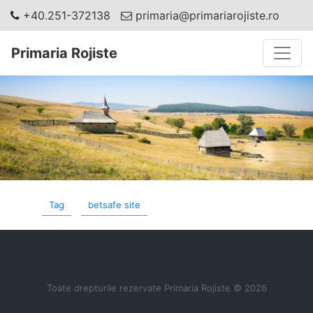
+40.251-372138
primaria@primariarojiste.ro
Toggle
Primaria Rojiste
Tag
betsafe site
Toate drepturile rezervate Primaria Rojiste © 2026