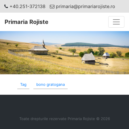
+40.251-372138
primaria@primariarojiste.ro
Toggle
Primaria Rojiste
Tag
bono gratogana
Toate drepturile rezervate Primaria Rojiste © 2026