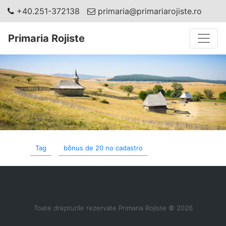
+40.251-372138
primaria@primariarojiste.ro
Toggle
Primaria Rojiste
Tag
bônus de 20 no cadastro
Toate drepturile rezervate Primaria Rojiste © 2026