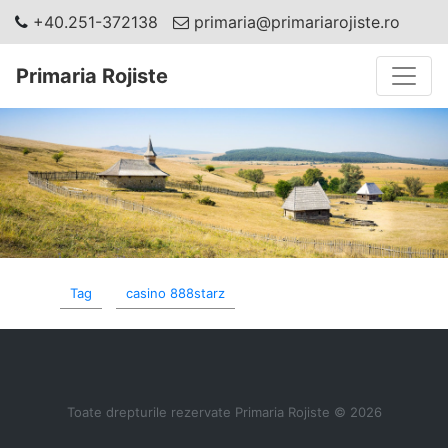
+40.251-372138
primaria@primariarojiste.ro
Toggle
Primaria Rojiste
Tag
casino 888starz
Toate drepturile rezervate Primaria Rojiste © 2026