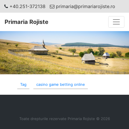
+40.251-372138
primaria@primariarojiste.ro
Toggle
Primaria Rojiste
Tag
casino game betting online
Toate drepturile rezervate Primaria Rojiste © 2026