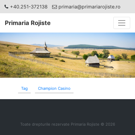
+40.251-372138
primaria@primariarojiste.ro
Toggle
Primaria Rojiste
Tag
Champion Casino
Toate drepturile rezervate Primaria Rojiste © 2026