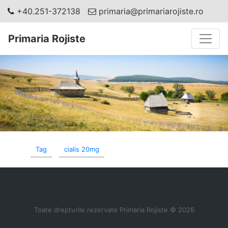
+40.251-372138
primaria@primariarojiste.ro
Toggle
Primaria Rojiste
Tag
cialis 20mg
Toate drepturile rezervate Primaria Rojiste © 2026