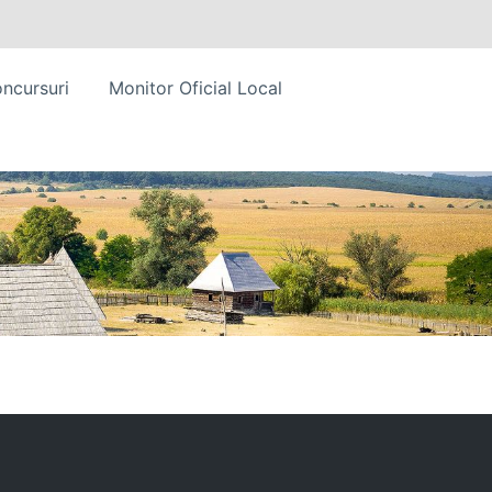
ncursuri
Monitor Oficial Local