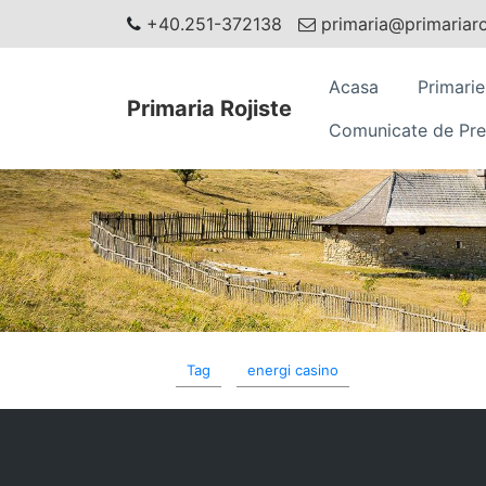
+40.251-372138
primaria@primariaroj
Acasa
Primarie
Primaria Rojiste
Comunicate de Pre
Tag
energi casino