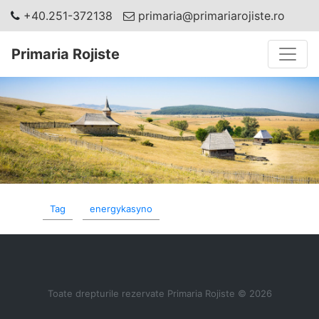
+40.251-372138
primaria@primariarojiste.ro
Toggle
Primaria Rojiste
Tag
energykasyno
Toate drepturile rezervate Primaria Rojiste © 2026