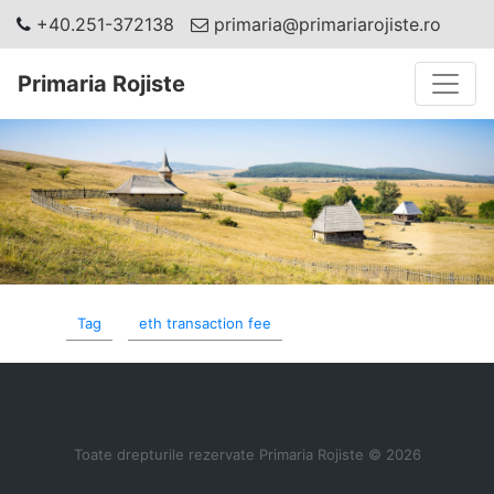
+40.251-372138
primaria@primariarojiste.ro
Toggle
Primaria Rojiste
Tag
eth transaction fee
Toate drepturile rezervate Primaria Rojiste © 2026