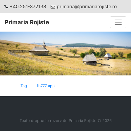
+40.251-372138
primaria@primariarojiste.ro
Toggle
Primaria Rojiste
Tag
fb777 app
Toate drepturile rezervate Primaria Rojiste © 2026