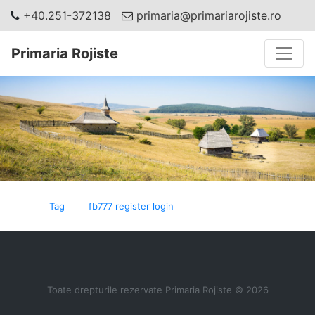
+40.251-372138
primaria@primariarojiste.ro
Toggle
Primaria Rojiste
Tag
fb777 register login
Toate drepturile rezervate Primaria Rojiste © 2026