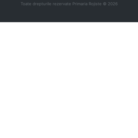
Toate drepturile rezervate Primaria Rojiste © 2026