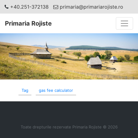
+40.251-372138
primaria@primariarojiste.ro
Toggle
Primaria Rojiste
Tag
gas fee calculator
Toate drepturile rezervate Primaria Rojiste © 2026