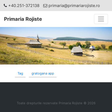
+40.251-372138
primaria@primariarojiste.ro
Toggle
Primaria Rojiste
Tag
gratogana app
Toate drepturile rezervate Primaria Rojiste © 2026