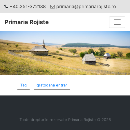
+40.251-372138
primaria@primariarojiste.ro
Toggle
Primaria Rojiste
Tag
gratogana entrar
Toate drepturile rezervate Primaria Rojiste © 2026