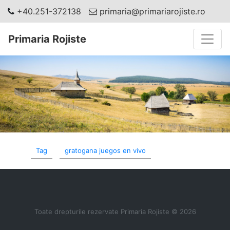
+40.251-372138
primaria@primariarojiste.ro
Toggle
Primaria Rojiste
Tag
gratogana juegos en vivo
Toate drepturile rezervate Primaria Rojiste © 2026